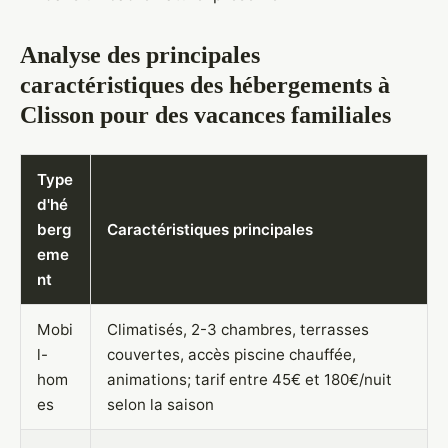
Analyse des principales
caractéristiques des hébergements à
Clisson pour des vacances familiales
Type
d'hé
berg
Caractéristiques principales
eme
nt
Mobi
Climatisés, 2-3 chambres, terrasses
l-
couvertes, accès piscine chauffée,
hom
animations; tarif entre 45€ et 180€/nuit
es
selon la saison